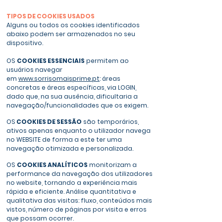
TIPOS DE COOKIES USADOS
Alguns ou todos os cookies identificados
abaixo podem ser armazenados no seu
dispositivo.
OS
COOKIES ESSENCIAIS
permitem ao
usuários navegar
em
www.sorrisomaisprime.pt
: áreas
concretas e áreas específicas, via LOGIN,
dado que, na sua ausência, dificultaria a
navegação/funcionalidades que os exigem.
OS
COOKIES DE SESSÃO
são temporários,
ativos apenas enquanto o utilizador navega
no WEBSITE de forma a este ter uma
navegação otimizada e personalizada.
OS
COOKIES ANALÍTICOS
monitorizam a
performance da navegação dos utilizadores
no website, tornando a experiência mais
rápida e eficiente. Análise quantitativa e
qualitativa das visitas: fluxo, conteúdos mais
vistos, número de páginas por visita e erros
que possam ocorrer.