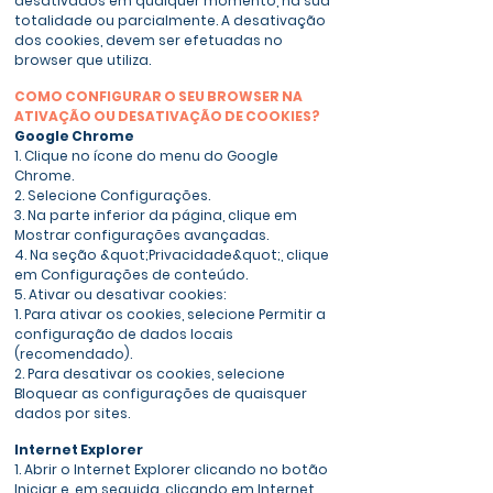
desativados em qualquer momento, na sua
totalidade ou parcialmente. A desativação
dos cookies, devem ser efetuadas no
browser que utiliza.
COMO CONFIGURAR O SEU BROWSER NA
ATIVAÇÃO OU DESATIVAÇÃO DE COOKIES?
Google Chrome
1. Clique no ícone do menu do Google
Chrome.
2. Selecione Configurações.
3. Na parte inferior da página, clique em
Mostrar configurações avançadas.
4. Na seção &quot;Privacidade&quot;, clique
em Configurações de conteúdo.
5. Ativar ou desativar cookies:
1. Para ativar os cookies, selecione Permitir a
configuração de dados locais
(recomendado).
2. Para desativar os cookies, selecione
Bloquear as configurações de quaisquer
dados por sites.
Internet Explorer
1. Abrir o Internet Explorer clicando no botão
Iniciar e, em seguida, clicando em Internet