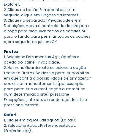
Explorer.
2. Clique no botão Ferramentas e, em
seguida, clique em Opções da Internet.
3. Clique no separador Privacidade e, em
Definições, mova o controlo de deslize para
o topo para bloquear todos os cookies ou
para o fundo para permitir todos os cookies
e, em seguida, clique em OK.
Firefox
1. Selecione Ferramentas &gt; Opções e
aceda ao painel Privacidade.
2. No menu Guardar até, selecione a opção
fechar o Firefox. Se deseja permitir aos sites
em que confia a possibilidade de armazenar
cookies permanentemente (por exemplo,
para permitir a autenticação automática
num determinado site), pressione
Excepções…, introduza o endereço do site e
pressione Permitir.
Safari
1. Clique em &quot;Edit&quot; (Editar);
2. Selecione &quot;Preferences&quot;
(Preferências);