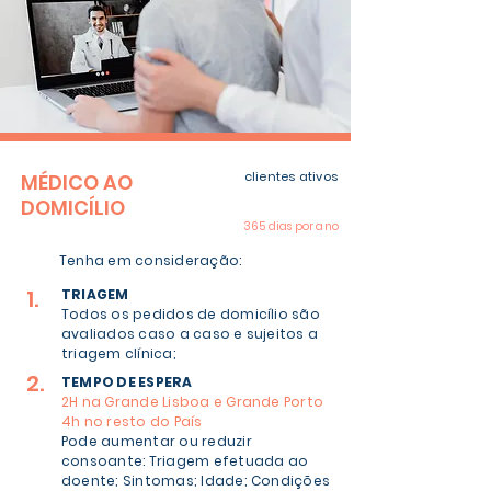
CO-PAGAMENTO
clientes ativos
MÉDICO AO
DOMICÍLIO
24h por dia
365 dias por ano
Tenha em consideração:
1.
TRIAGEM
Todos os pedidos de domicílio são
avaliados caso a caso e sujeitos a
triagem clínica;
2.
TEMPO DE ESPERA
2H na Grande Lisboa e Grande Porto
4h no resto do País
Pode aumentar ou reduzir
consoante: Triagem efetuada ao
doente; Sintomas; Idade; Condições