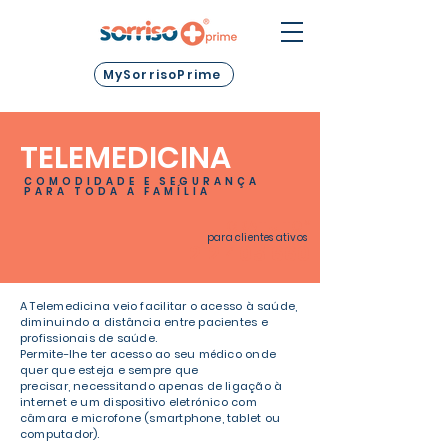
MySorrisoPrime
TELEMEDICINA
COMODIDADE E SEGURANÇA
PARA TODA A FAMÍLIA
GRATUITO*
para clientes ativos
212 405 660
A Telemedicina veio facilitar o acesso à saúde,
diminuindo a distância entre pacientes e
profissionais de saúde.
Permite-lhe ter acesso ao seu médico onde
quer que esteja e sempre que
precisar,
necessitando apenas de ligação à
internet e um dispositivo eletrónico com
câmara e microfone (smartphone, tablet ou
computador).