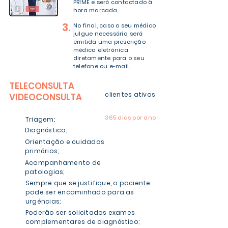
PRIME e será contactado à
hora marcada.
3.
No final, caso o seu médico
julgue necessário, será
emitida uma prescrição
médica eletrónica
diretamente para o seu
telefone ou e-mail.
TELECONSULTA
GRATUITA
clientes ativos
VIDEOCONSULTA
24h por dia
365 dias por ano
Triagem;
Diagnóstico;
Orientação e cuidados
primários;
Acompanhamento de
patologias;
Sempre que se justifique, o paciente
pode ser encaminhado para as
urgências;
Poderão ser solicitados exames
complementares de
diagnóstico;