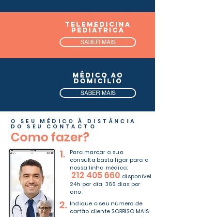
telemedicina
pediátrica
SABER MAIS
MÉDICO AO
dOMICÍLIO
SABER MAIS
O SEU MÉDICO À DISTÂNCIA
DO SEU CONTACTO
Como fazer?
1.
Para marcar a sua
consulta
basta ligar para a
nossa linha médica:
212 405 660
disponível
24h por dia, 365 dias por
ano.
2.
Indique o seu número de
cartão cliente SORRISO MAIS