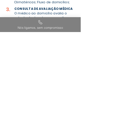
Climatéricas; Fluxo de domicílios;
3.
CONSULTA DE AVALIAÇÃO MÉDICA
O médico ao domicílio avalia o
estado do doente na consulta
(patologias agudas);
Nós ligamos, sem compromisso
4.
EXAMES COMPLEMENTARES
Em determinadas situações o
pedido de domicílio não evitará a
deslocação ao hospital.
A Sorriso Mais Prime não
é um seguro de saúde.