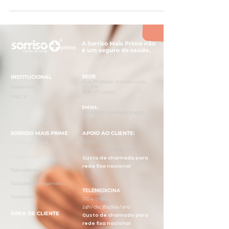
A Sorriso Mais Prime não
é um seguro de saúde.
SEDE
INSTI
TUCIONAL
Rua
Professor Santos Lucas,
Sobre
n
ó
s
27 - 27A
1500-5
11 Lisboa.
FAQ´s
EMAIL:
geral@sorrisomai
sprime.pt
SORRISO MAIS PRIME
APOIO AO CLIENTE:
212 405
660
Cartão de Saúde
Dias úteis das 9h às 20
h.
Tratam
ent
o
s
Custo de chamada para
rede fixa nacional
Teleme
d
ici
na
Soluções d
e Pagamento
TELEMEDICINA
Contacto
s
212 405 660
24h/dia,365dias/ano
ÁREA DE CLIENTE
Custo de chamada para
rede fixa nacional