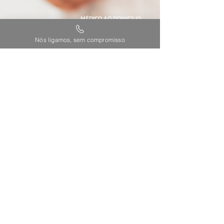
MÉDICO AO DOMICÍLIO
212 405 660
24h/dia,365dias/ano
Nós ligamos, sem compromisso
Custo de chamada para
rede fixa nacional
TODOS OS DIREITOS RESERVADOS © 2025 SORRISO MAIS PRIME | AGILIDADE PRIME
||
Política de Privacidade
|
Política de Cookies
|
Termos e Condições