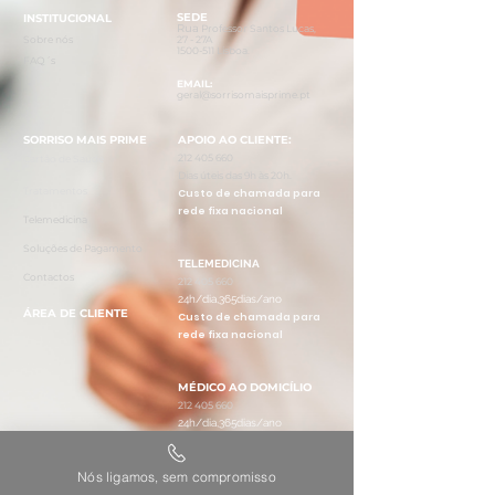
SEDE
INSTI
TUCIONAL
Rua
Professor Santos Lucas,
Sobre
n
ó
s
27 - 27A
1500-5
11 Lisboa.
FAQ´s
EMAIL:
geral@sorrisomai
sprime.pt
SORRISO MAIS PRIME
APOIO AO CLIENTE:
212 405
660
Cartão de Saúde
Dias úteis das 9h às 20
h.
Tratam
ent
o
s
Custo de chamada para
rede fixa nacional
Teleme
d
ici
na
Soluções d
e Pagamento
TELEMEDICINA
Contacto
s
212 405 660
24h/dia,365dias/ano
ÁREA DE CLIENTE
Custo de chamada para
rede fixa nacional
MÉDICO AO DOMICÍLIO
212 405 660
24h/dia,365dias/ano
Custo de chamada para
rede fixa nacional
Nós ligamos, sem compromisso