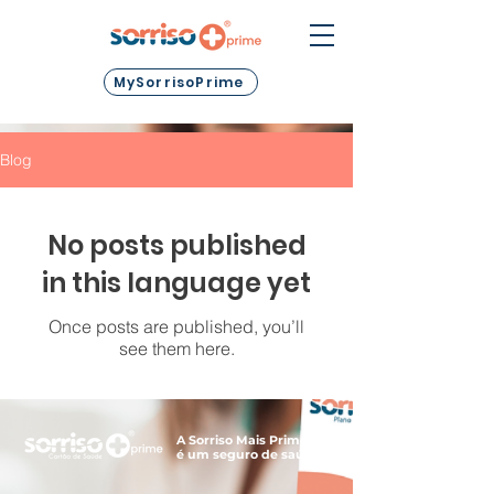
MySorrisoPrime
Blog
No posts published
in this language yet
Once posts are published, you’ll
see them here.
A Sorriso Mais Prime não
é um seguro de saúde.